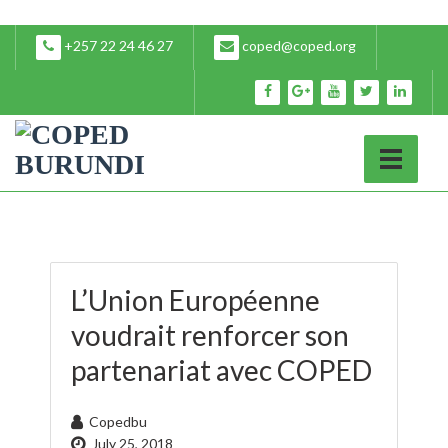
+257 22 24 46 27
coped@coped.org
L’Union Européenne
voudrait renforcer son
partenariat avec COPED
Copedbu
July 25, 2018