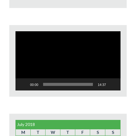
Video
Player
00:00
14:37
July 2018
M
T
W
T
F
S
S