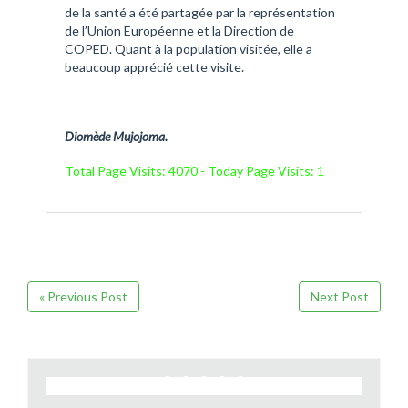
de la santé a été partagée par la représentation
de l’Union Européenne et la Direction de
COPED. Quant à la population visitée, elle a
beaucoup apprécié cette visite.
La Délégation COPED-Union
Diomède Mujojoma.
Européenne À Ndava-Mwaro
Total Page Visits: 4070 - Today Page Visits: 1
« Previous Post
Next Post