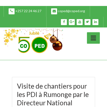
+257 22 24 46 27
coped@coped.org
Visite de chantiers pour
les PDI à Rumonge par le
Directeur National