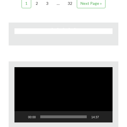
1
2
3
…
32
Next Page »
Video
Player
00:00
14:37