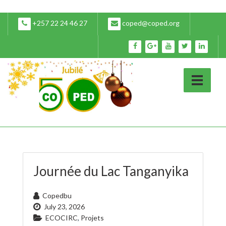
+257 22 24 46 27
coped@coped.org
Journée du Lac Tanganyika
Copedbu
July 23, 2026
ECOCIRC
,
Projets