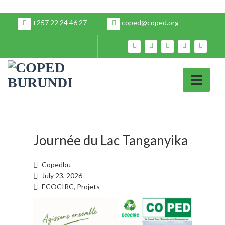
+257 22 24 46 27
coped@coped.org
Journée du Lac Tanganyika
Copedbu
July 23, 2026
ECOCIRC
,
Projets