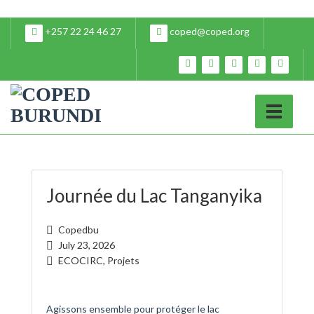
+257 22 24 46 27
coped@coped.org
Journée du Lac Tanganyika
Copedbu
July 23, 2026
ECOCIRC
,
Projets
Agissons ensemble pour protéger le lac