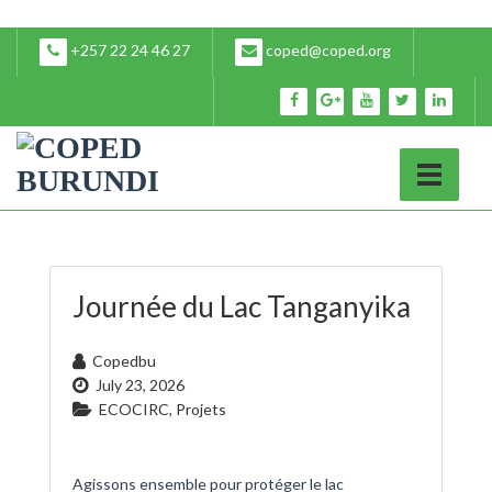
+257 22 24 46 27
coped@coped.org
Journée du Lac Tanganyika
Copedbu
July 23, 2026
ECOCIRC
,
Projets
Agissons ensemble pour protéger le lac