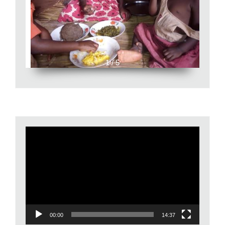
1 / 5
Video
Player
00:00
14:37