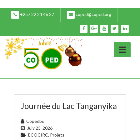
+257 22 24 46 27
coped@coped.org
Journée du Lac Tanganyika
Copedbu
July 23, 2026
ECOCIRC
,
Projets