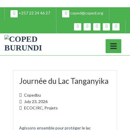
+257 22 24 46 27
coped@coped.org
Journée du Lac Tanganyika
Copedbu
July 23, 2026
ECOCIRC
,
Projets
Agissons ensemble pour protéger le lac