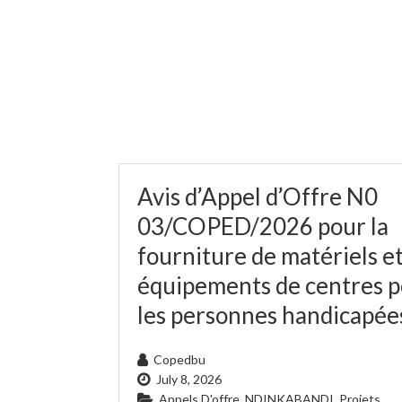
Avis d’Appel d’Offre N0
03/COPED/2026 pour la
fourniture de matériels e
équipements de centres 
les personnes handicapée
Copedbu
July 8, 2026
Appels D'offre
,
NDINKABANDI
,
Projets
,