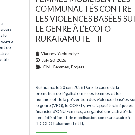
COMMUNAUTÉS CONTRE
LES VIOLENCES BASÉES SU
 a
LE GENRE À L’ECOFO
usieurs
s le
RUKARAMU I ET II
n œuvre
nt de
ctive
Vianney Yankundiye
uctifs
July 20, 2026
ONU Femmes
,
Projets
Rukaramu, le 30 juin 2026 Dans le cadre de la
promotion de l’égalité entre les femmes et les
hommes et de la prévention des violences basées su
le genre (VBG), le COPED, avec l’appui technique et
financier d’ONU Femmes, a organisé une activité de
sensibilisation et de mobilisation communautaire à
l’ECOFO Rukaramu I et II,