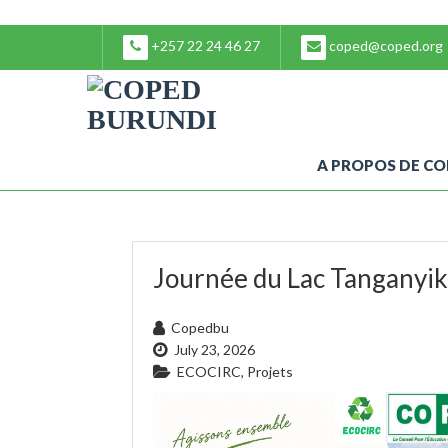
+257 22 24 46 27
coped@coped.org
A PROPOS DE C
Journée du Lac Tanganyi
Copedbu
July 23, 2026
ECOCIRC
,
Projets