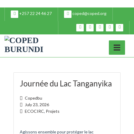
+257 22 24 46 27
coped@coped.org
Journée du Lac Tanganyika
Copedbu
July 23, 2026
ECOCIRC
,
Projets
Agissons ensemble pour protéger le lac