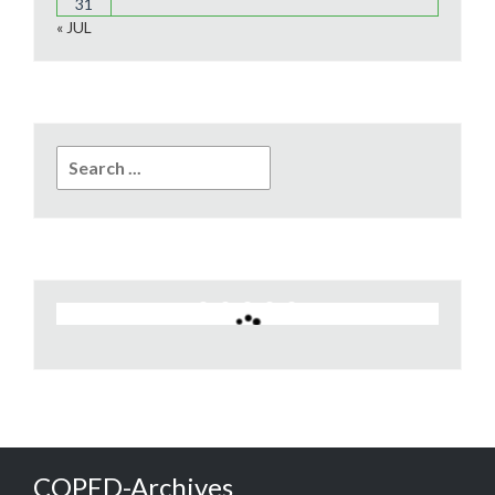
31
« JUL
Search
for:
COPED-Archives