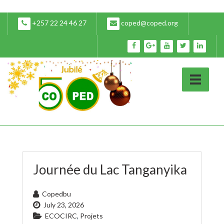
+257 22 24 46 27
coped@coped.org
Journée du Lac Tanganyika
Copedbu
July 23, 2026
ECOCIRC
,
Projets