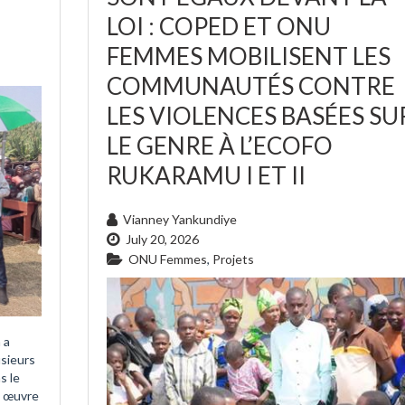
LOI : COPED ET ONU
FEMMES MOBILISENT LES
COMMUNAUTÉS CONTRE
LES VIOLENCES BASÉES SU
LE GENRE À L’ECOFO
RUKARAMU I ET II
Vianney Yankundiye
July 20, 2026
ONU Femmes
,
Projets
 a
usieurs
s le
n œuvre