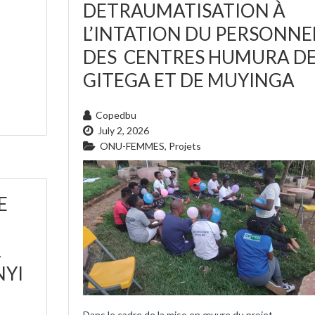
DETRAUMATISATION À
L’INTATION DU PERSONNE
DES CENTRES HUMURA D
GITEGA ET DE MUYINGA
Copedbu
July 2, 2026
ONU-FEMMES
,
Projets
E
R
NYI
Dans le cadre de la mise en œuvre du projet