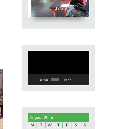
3 / 5
Video
Player
00:00
14:37
August 2026
M
T
W
T
F
S
S