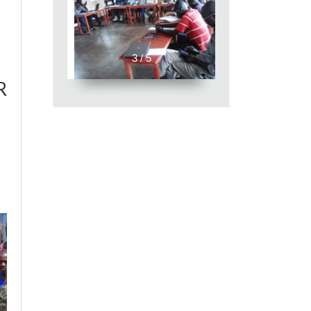
3 / 5
R