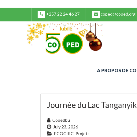
+257 22 24 46 27
coped@coped.org
A PROPOS DE C
Journée du Lac Tanganyi
Copedbu
July 23, 2026
ECOCIRC
,
Projets