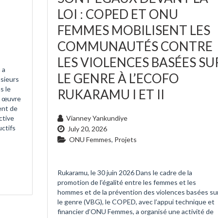
LOI : COPED ET ONU
FEMMES MOBILISENT LES
COMMUNAUTÉS CONTRE
LES VIOLENCES BASÉES SU
 a
LE GENRE À L’ECOFO
usieurs
s le
RUKARAMU I ET II
n œuvre
nt de
ctive
Vianney Yankundiye
uctifs
July 20, 2026
ONU Femmes
,
Projets
Rukaramu, le 30 juin 2026 Dans le cadre de la
promotion de l’égalité entre les femmes et les
hommes et de la prévention des violences basées su
le genre (VBG), le COPED, avec l’appui technique et
financier d’ONU Femmes, a organisé une activité de