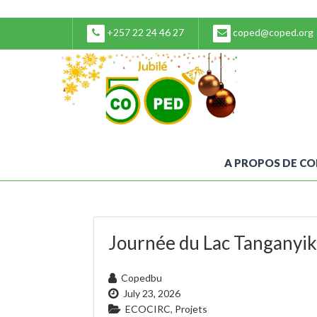
+257 22 24 46 27
coped@coped.org
A PROPOS DE C
Journée du Lac Tanganyi
Copedbu
July 23, 2026
ECOCIRC
,
Projets