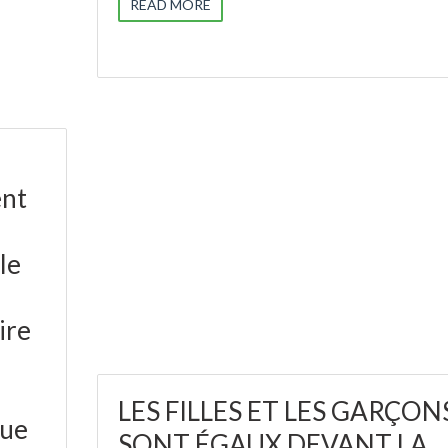
READ MORE
ent
le
ire
LES FILLES ET LES GARÇON
que
SONT ÉGAUX DEVANT LA