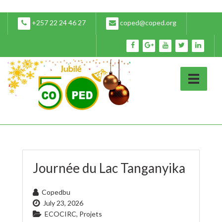
+257 22 24 46 27
coped@coped.org
Journée du Lac Tanganyika
Copedbu
July 23, 2026
ECOCIRC
,
Projets