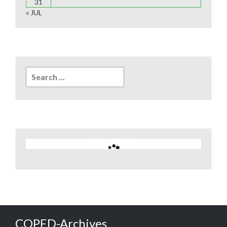
31
« JUL
Search
for:
COPED-Archives