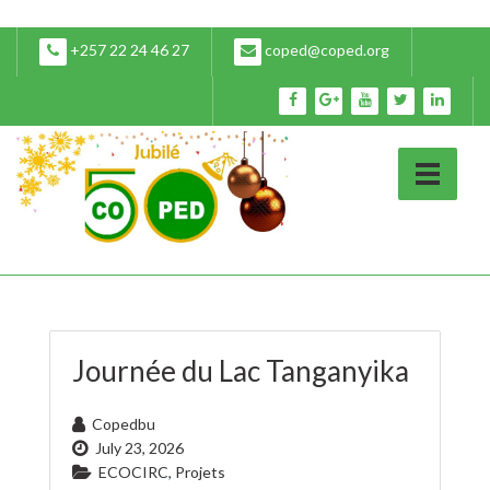
+257 22 24 46 27
coped@coped.org
Journée du Lac Tanganyika
Copedbu
July 23, 2026
ECOCIRC
,
Projets