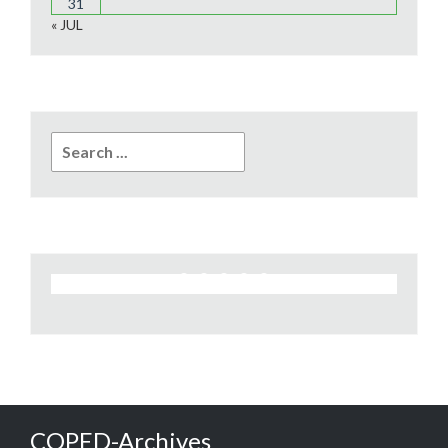
31
« JUL
Search
for:
COPED-Archives