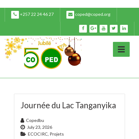
+257 22 24 46 27
coped@coped.org
Journée du Lac Tanganyika
Copedbu
July 23, 2026
ECOCIRC
,
Projets