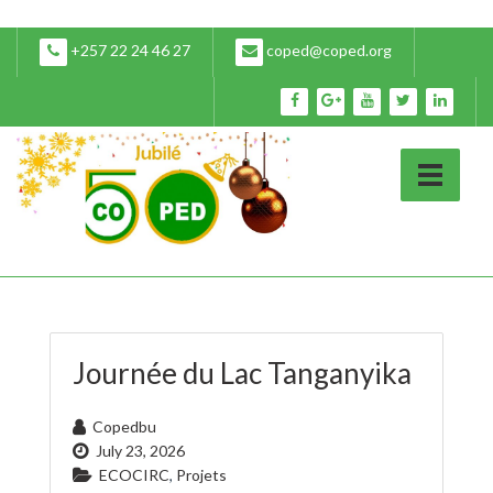
+257 22 24 46 27
coped@coped.org
Journée du Lac Tanganyika
Copedbu
July 23, 2026
ECOCIRC
,
Projets