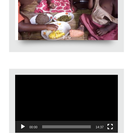
1 / 5
Video
Player
00:00
14:37