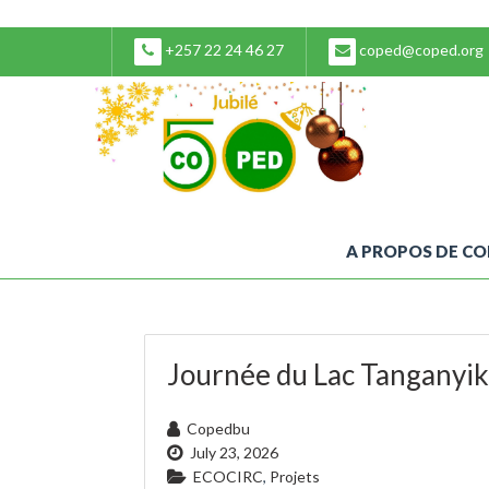
+257 22 24 46 27
coped@coped.org
A PROPOS DE C
Journée du Lac Tanganyi
Copedbu
July 23, 2026
ECOCIRC
,
Projets