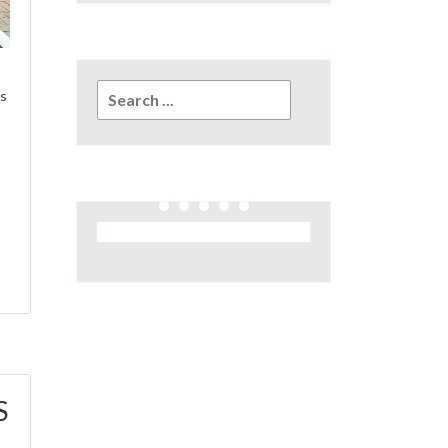
Search
bs
for:
S