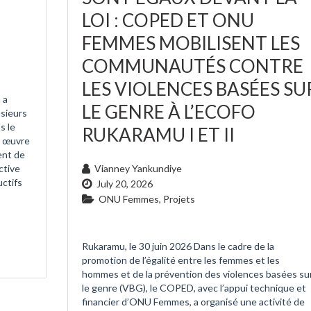
LOI : COPED ET ONU
FEMMES MOBILISENT LES
COMMUNAUTÉS CONTRE
LES VIOLENCES BASÉES SU
 a
LE GENRE À L’ECOFO
usieurs
s le
RUKARAMU I ET II
n œuvre
nt de
ctive
Vianney Yankundiye
uctifs
July 20, 2026
ONU Femmes
,
Projets
Rukaramu, le 30 juin 2026 Dans le cadre de la
promotion de l’égalité entre les femmes et les
hommes et de la prévention des violences basées su
le genre (VBG), le COPED, avec l’appui technique et
financier d’ONU Femmes, a organisé une activité de