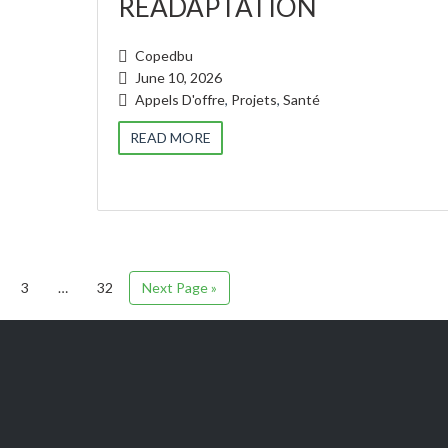
READAPTATION
Copedbu
June 10, 2026
Appels D'offre
,
Projets
,
Santé
READ MORE
3
…
32
Next Page »