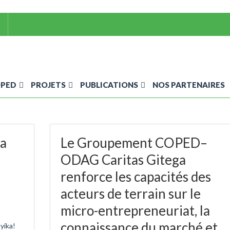
OPED
PROJETS
PUBLICATIONS
NOS PARTENAIRES
ka
Le Groupement COPED–
ODAG Caritas Gitega
renforce les capacités des
acteurs de terrain sur le
micro-entrepreneuriat, la
connaissance du marché et
yika!