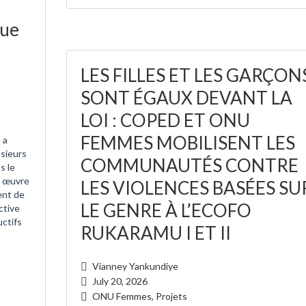
que
LES FILLES ET LES GARÇON
SONT ÉGAUX DEVANT LA
LOI : COPED ET ONU
FEMMES MOBILISENT LES
 a
usieurs
COMMUNAUTÉS CONTRE
s le
n œuvre
LES VIOLENCES BASÉES SU
nt de
LE GENRE À L’ECOFO
ctive
uctifs
RUKARAMU I ET II
Vianney Yankundiye
July 20, 2026
ONU Femmes
,
Projets