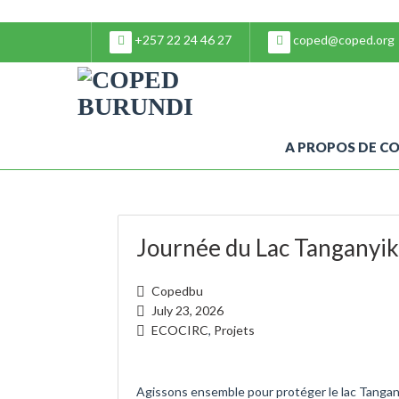
+257 22 24 46 27
coped@coped.org
A PROPOS DE C
Journée du Lac Tanganyi
Copedbu
July 23, 2026
ECOCIRC
,
Projets
Agissons ensemble pour protéger le lac Tangan