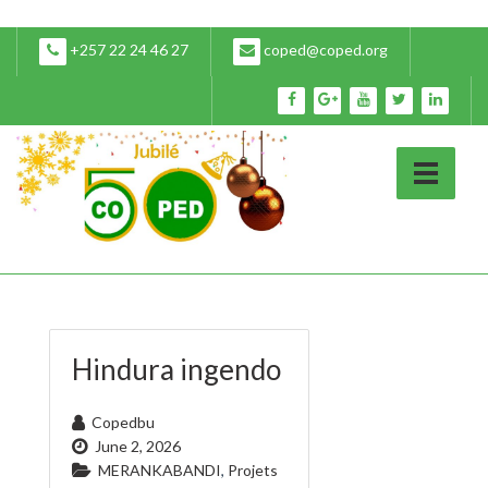
+257 22 24 46 27
coped@coped.org
Hindura ingendo
Copedbu
June 2, 2026
MERANKABANDI
,
Projets