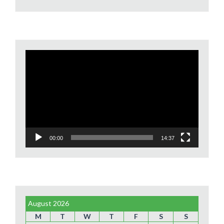
Video
Player
00:00
14:37
August 2026
M
T
W
T
F
S
S