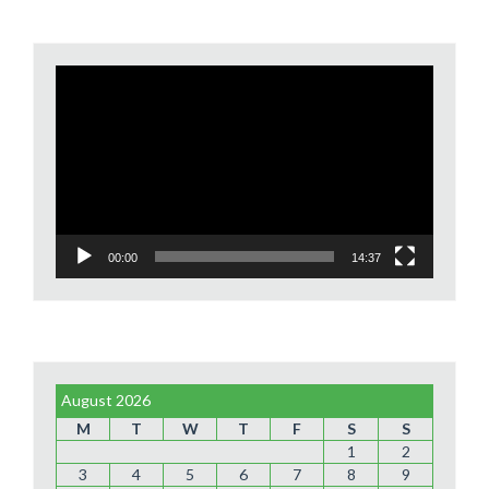
Video
Player
00:00
14:37
August 2026
M
T
W
T
F
S
S
1
2
3
4
5
6
7
8
9