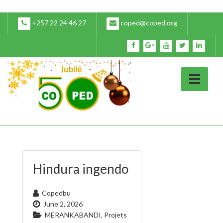
+257 22 24 46 27
coped@coped.org
Hindura ingendo
Copedbu
June 2, 2026
MERANKABANDI
,
Projets