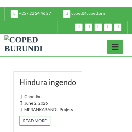
+257 22 24 46 27
coped@coped.org
Hindura ingendo
Copedbu
June 2, 2026
MERANKABANDI
,
Projets
READ MORE