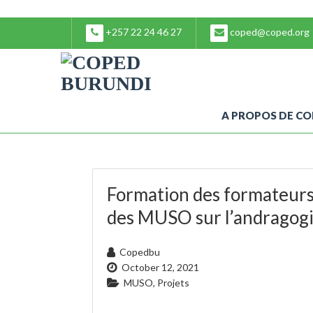
+257 22 24 46 27
coped@coped.org
A PROPOS DE C
Formation des formateur
des MUSO sur l’andragog
Copedbu
October 12, 2021
MUSO
,
Projets