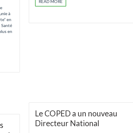
READ MORE
ce
unie à
te” en
e Santé
plus en
Le COPED a un nouveau
Directeur National
s