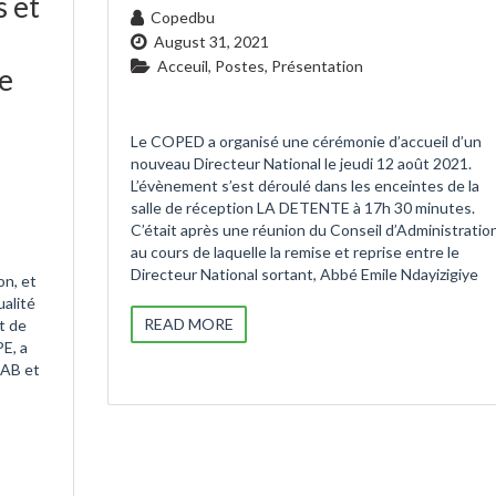
s et
Copedbu
August 31, 2021
Acceuil
,
Postes
,
Présentation
e
Le COPED a organisé une cérémonie d’accueil d’un
nouveau Directeur National le jeudi 12 août 2021.
L’évènement s’est déroulé dans les enceintes de la
salle de réception LA DETENTE à 17h 30 minutes.
C’était après une réunion du Conseil d’Administratio
au cours de laquelle la remise et reprise entre le
Directeur National sortant, Abbé Emile Ndayizigiye
n, et
alité
READ MORE
t de
E, a
TAB et