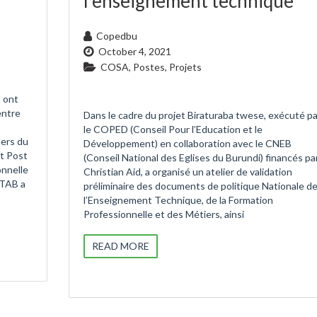
l’enseignement technique
Copedbu
October 4, 2021
COSA
,
Postes
,
Projets
 ont
entre
Dans le cadre du projet Biraturaba twese, exécuté pa
le COPED (Conseil Pour l’Education et le
lers du
Développement) en collaboration avec le CNEB
t Post
(Conseil National des Eglises du Burundi) financés pa
nnelle
Christian Aid, a organisé un atelier de validation
ITAB a
préliminaire des documents de politique Nationale d
l’Enseignement Technique, de la Formation
Professionnelle et des Métiers, ainsi
READ MORE