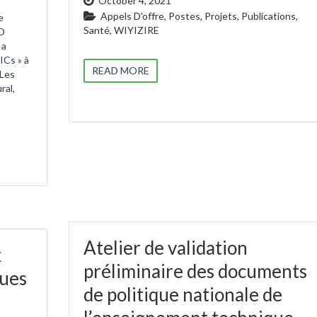
October 4, 2021
Appels D'offre
,
Postes
,
Projets
,
Publications
,
e
Santé
,
WIYIZIRE
ED
 a
ICs » à
READ MORE
 Les
ral,
Atelier de validation
x
préliminaire des documents
ques
de politique nationale de