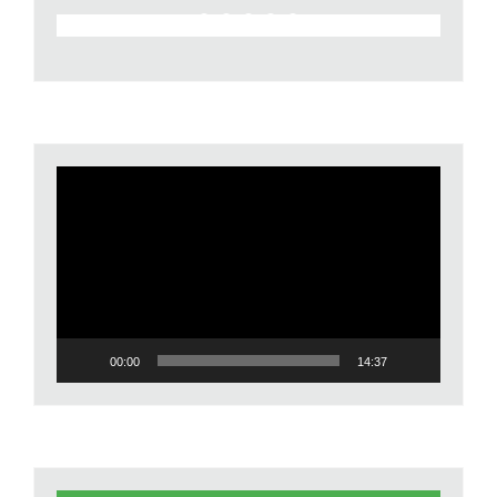
Video
Player
00:00
14:37