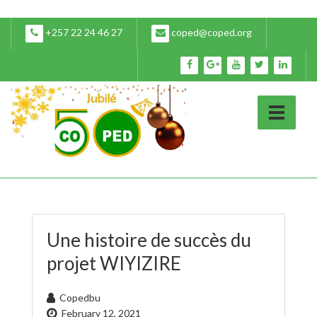
+257 22 24 46 27
coped@coped.org
Une histoire de succès du
projet WIYIZIRE
Copedbu
February 12, 2021