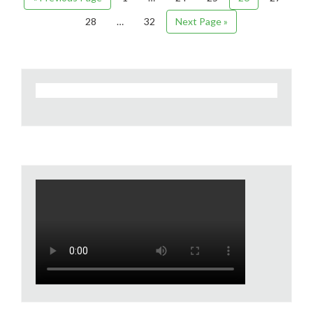
28
…
32
Next Page »