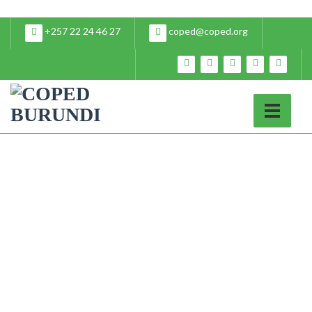
+257 22 24 46 27
coped@coped.org