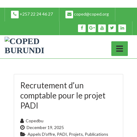
+257 22 24 46 27
coped@coped.org
Recrutement d’un
comptable pour le projet
PADI
Copedbu
December 19, 2025
Appels D'offre
,
PADI
,
Projets
,
Publications