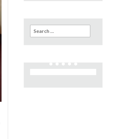
Search
for:
u