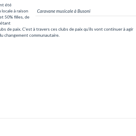
nt été
 locale à raison
Caravane musicale à Busoni
t 50% filles, de
 étant
s de paix. C’est à travers ces clubs de paix qu’ils vont continuer à agir
 du changement communautaire.