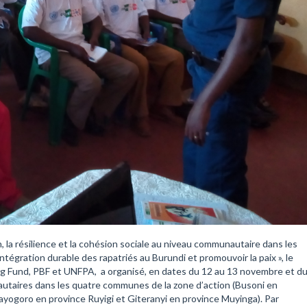
, la résilience et la cohésion sociale au niveau communautaire dans les
ntégration durable des rapatriés au Burundi et promouvoir la paix », le
ng Fund, PBF et UNFPA, a organisé, en dates du 12 au 13 novembre et d
taires dans les quatre communes de la zone d’action (Busoni en
ayogoro en province Ruyigi et Giteranyi en province Muyinga). Par