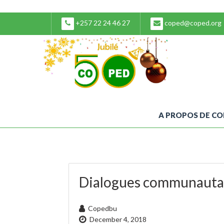
+257 22 24 46 27
coped@coped.org
A PROPOS DE C
Dialogues communauta
Copedbu
December 4, 2018