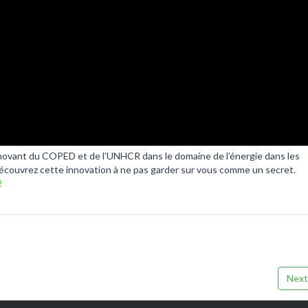
novant du COPED et de l’UNHCR dans le domaine de l’énergie dans les
écouvrez cette innovation à ne pas garder sur vous comme un secret.
2
Next