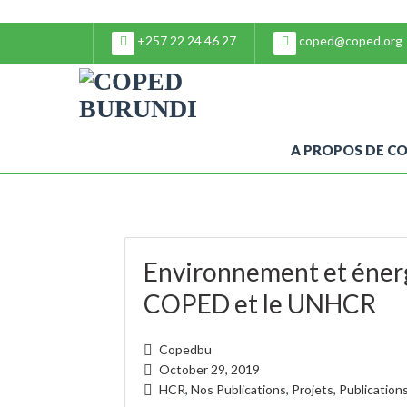
+257 22 24 46 27
coped@coped.org
A PROPOS DE C
Environnement et énerg
COPED et le UNHCR
Copedbu
October 29, 2019
HCR
,
Nos Publications
,
Projets
,
Publication