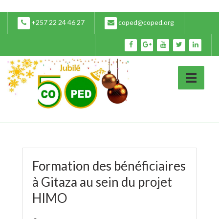
+257 22 24 46 27
coped@coped.org
Formation des bénéficiaires
à Gitaza au sein du projet
HIMO