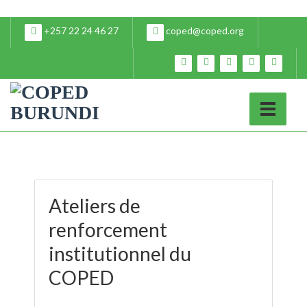
+257 22 24 46 27
coped@coped.org
Ateliers de
renforcement
institutionnel du
COPED