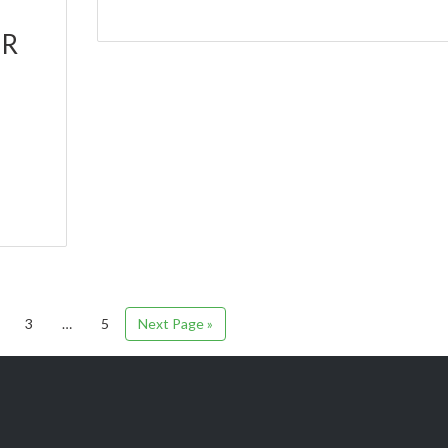
ER
3
…
5
Next Page »