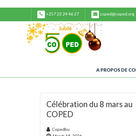
+257 22 24 46 27
coped@coped.org
A PROPOS DE C
Célébration du 8 mars au
COPED
Copedbu
March 18, 2026