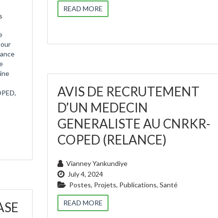
READ MORE
s
e
pour
orance
e
ine
AVIS DE RECRUTEMENT
COPED,
D’UN MEDECIN
GENERALISTE AU CNRKR-
COPED (RELANCE)
Vianney Yankundiye
July 4, 2024
Postes
,
Projets
,
Publications
,
Santé
READ MORE
ASE